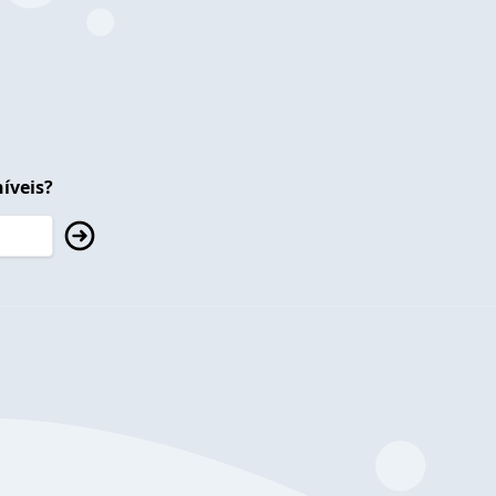
íveis?