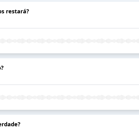
os restará?
o?
berdade?