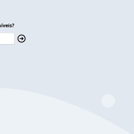
íveis?