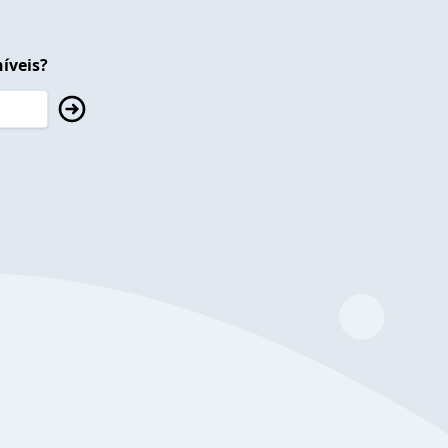
íveis?