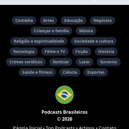
Comédia
Artes
Educação
Negócios
Crianças e família
Música
Religião e espiritualidade
Sociedade e cultura
Tecnologia
Filme e TV
Ficção
História
Crimes verídicos
Notícias
Lazer
Governo
Saúde e fitness
Ciência
Esportes
Podcasts Brasileiros
© 2026
Página Inicial
•
Top Podcasts
•
Artigos
•
Contato