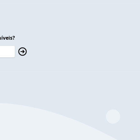
íveis?