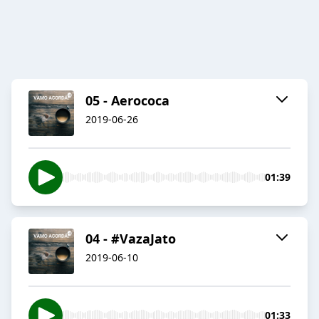
05 - Aerococa
2019-06-26
01:39
04 - #VazaJato
2019-06-10
01:33