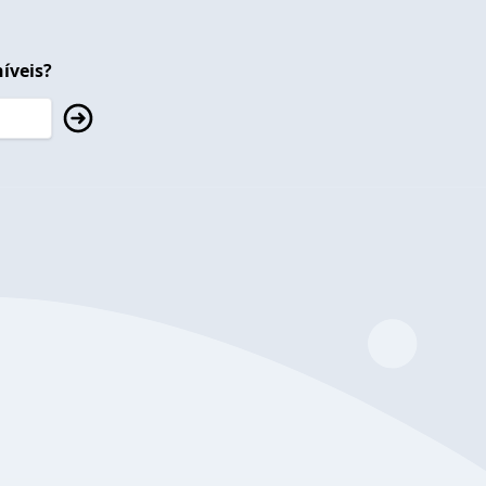
íveis?