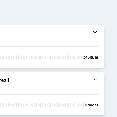
01:40:16
asil
01:46:23