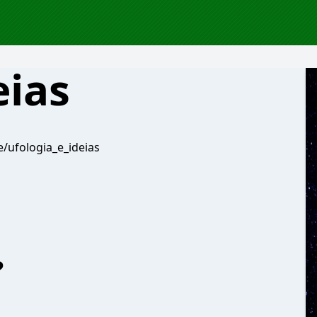
eias
ee/ufologia_e_ideias
?