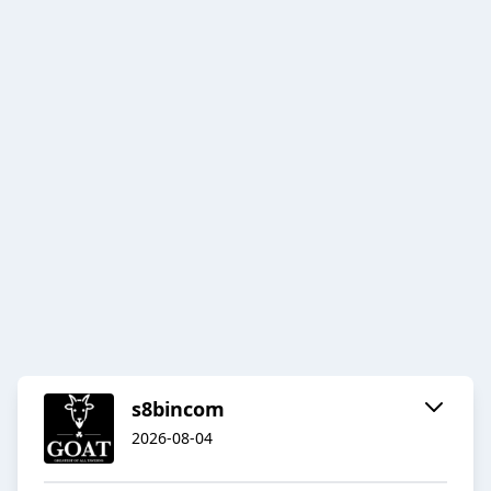
s8bincom
2026-08-04