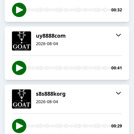
00:32
uy8888com
2026-08-04
00:41
s8s888korg
2026-08-04
00:29