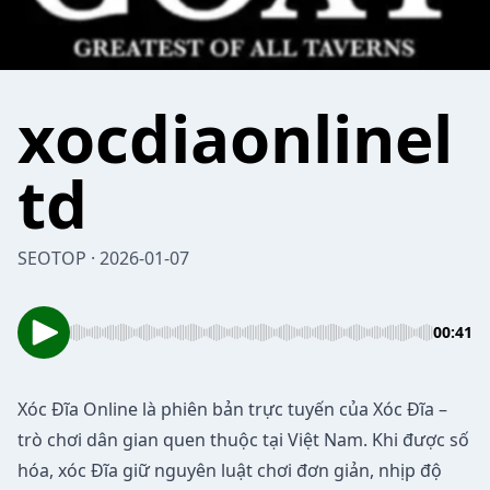
xocdiaonlinel
td
SEOTOP · 2026-01-07
00:41
Xóc Đĩa Online
là phiên bản trực tuyến của Xóc Đĩa –
trò chơi dân gian quen thuộc tại Việt Nam. Khi được số
hóa, xóc Đĩa giữ nguyên luật chơi đơn giản, nhịp độ