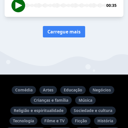
00:35
Carregue mais
Comédia
Artes
Educação
Negócios
Crianças e família
Música
Religião e espiritualidade
Sociedade e cultura
Tecnologia
Filme e TV
Ficção
História