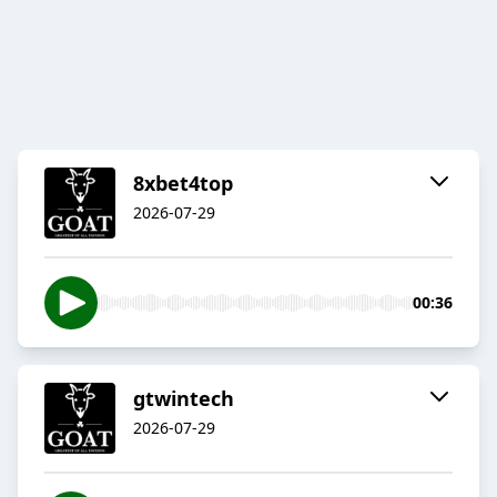
8xbet4top
2026-07-29
00:36
gtwintech
2026-07-29