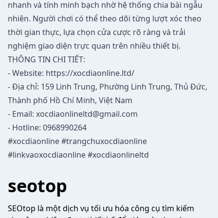
nhanh và tính minh bạch nhờ hệ thống chia bài ngẫu
nhiên. Người chơi có thể theo dõi từng lượt xóc theo
thời gian thực, lựa chọn cửa cược rõ ràng và trải
nghiệm giao diện trực quan trên nhiều thiết bị.
THÔNG TIN CHI TIẾT:
- Website:
https://xocdiaonline.ltd/
- Địa chỉ: 159 Linh Trung, Phường Linh Trung, Thủ Đức,
Thành phố Hồ Chí Minh, Việt Nam
- Email: xocdiaonlineltd@gmail.com
- Hotline: 0968990264
#xocdiaonline #trangchuxocdiaonline
#linkvaoxocdiaonline #xocdiaonlineltd
seotop
SEOtop là một dịch vụ tối ưu hóa công cụ tìm kiếm