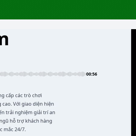
m
00:56
ng cấp các trò chơi
g cao. Với giao diện hiện
 trải nghiệm giải trí an
 ngũ hỗ trợ khách hàng
c mắc 24/7.