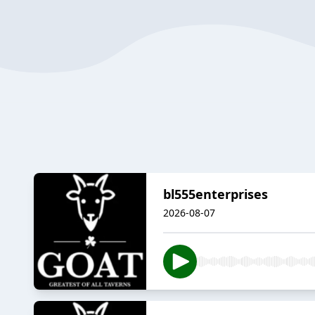
bl555enterprises
2026-08-07