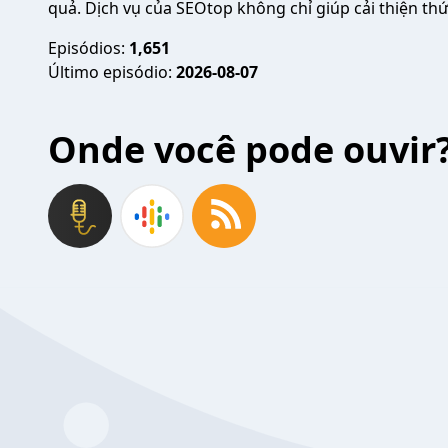
quả. Dịch vụ của SEOtop không chỉ giúp cải thiện th
Episódios:
1,651
Último episódio:
2026-08-07
Onde você pode ouvir