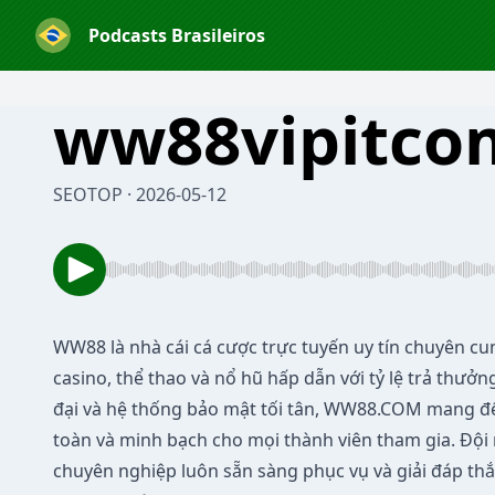
Podcasts Brasileiros
ww88vipitco
SEOTOP · 2026-05-12
WW88
là nhà cái cá cược trực tuyến uy tín chuyên cu
casino, thể thao và nổ hũ hấp dẫn với tỷ lệ trả thưởn
đại và hệ thống bảo mật tối tân, WW88.COM mang đến
toàn và minh bạch cho mọi thành viên tham gia. Đội
chuyên nghiệp luôn sẵn sàng phục vụ và giải đáp thắ