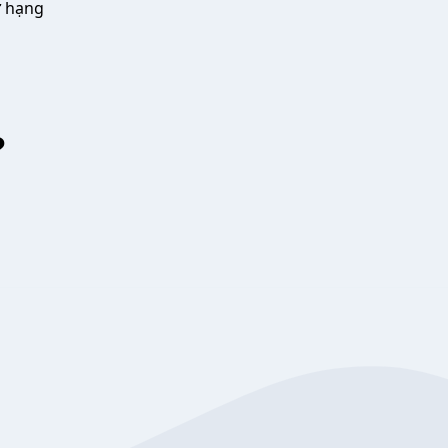
ứ hạng
?