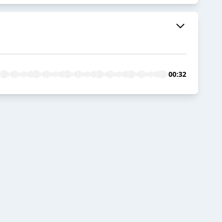
00:32