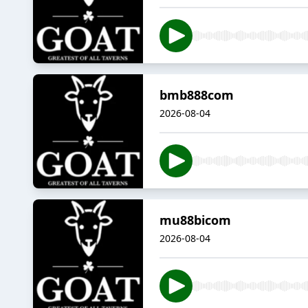
bmb888com
2026-08-04
mu88bicom
2026-08-04