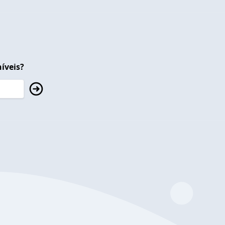
íveis?