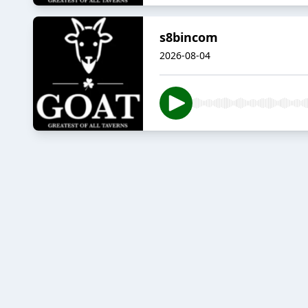
s8bincom
2026-08-04