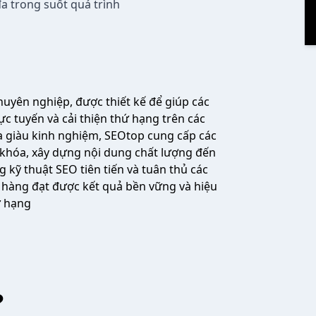
a trong suốt quá trình
huyên nghiệp, được thiết kế để giúp các
c tuyến và cải thiện thứ hạng trên các
a giàu kinh nghiệm, SEOtop cung cấp các
ừ khóa, xây dựng nội dung chất lượng đến
 kỹ thuật SEO tiên tiến và tuân thủ các
hàng đạt được kết quả bền vững và hiệu
ứ hạng
?