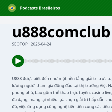
Podcasts Brasileiros
u888comclub
SEOTOP · 2026-04-24
U888
được biết đến như một nền tảng giải trí trực tu
lượng người tham gia đông đảo tại thị trường Việt Na
phong phú, bao gồm thể thao trực tuyến, casino live
đa dạng, mang lại nhiều lựa chọn giải trí hấp dẫn c
đó, việc ứng dụng công nghệ tiên tiến cùng các tiêu