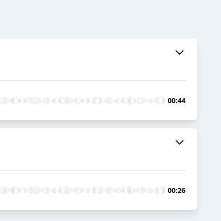
00:44
00:26