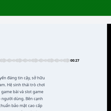
00:27
yến đáng tin cậy, sở hữu
m. Hệ sinh thái trò chơi
, game bài và slot game
ho người dùng. Bên cạnh
 chuẩn bảo mật cao cấp