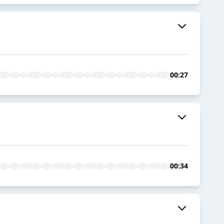
00:27
00:34