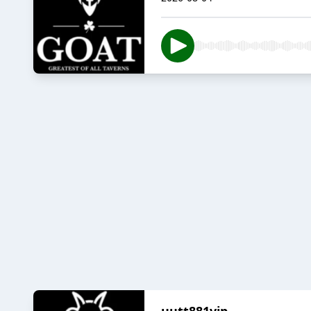
uutt881vip