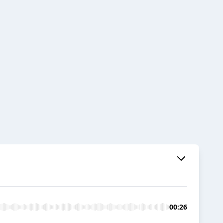
00:26