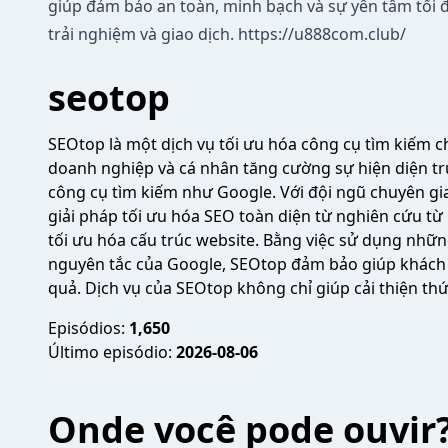
giúp đảm bảo an toàn, minh bạch và sự yên tâm tối đ
trải nghiệm và giao dịch.
https://u888com.club/
seotop
SEOtop là một dịch vụ tối ưu hóa công cụ tìm kiếm c
doanh nghiệp và cá nhân tăng cường sự hiện diện trự
công cụ tìm kiếm như Google. Với đội ngũ chuyên gi
giải pháp tối ưu hóa SEO toàn diện từ nghiên cứu t
tối ưu hóa cấu trúc website. Bằng việc sử dụng những
nguyên tắc của Google, SEOtop đảm bảo giúp khách 
quả. Dịch vụ của SEOtop không chỉ giúp cải thiện th
Episódios:
1,650
Último episódio:
2026-08-06
Onde você pode ouvir