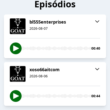
Episódios
bl555enterprises
2026-08-07
00:40
xoso66aitcom
2026-08-06
00:44