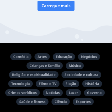
Carregue mais
Comédia
Artes
Educação
Negócios
Crianças e família
Música
Religião e espiritualidade
Sociedade e cultura
Tecnologia
Filme e TV
Ficção
História
Crimes verídicos
Notícias
Lazer
Governo
Saúde e fitness
Ciência
Esportes