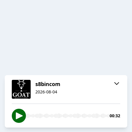
s8bincom
2026-08-04
00:32