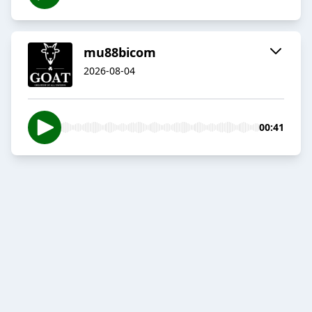
mu88bicom
2026-08-04
00:41