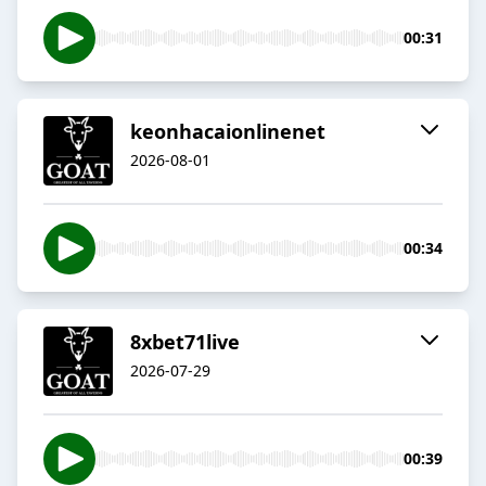
00:31
keonhacaionlinenet
2026-08-01
00:34
8xbet71live
2026-07-29
00:39