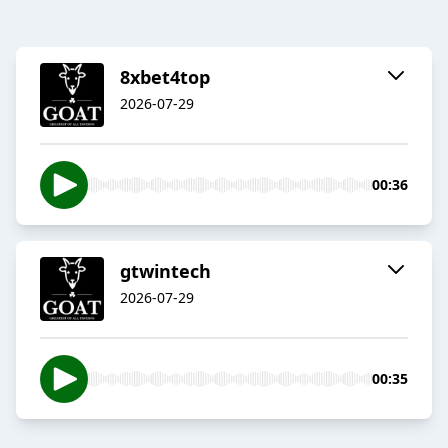
8xbet4top
2026-07-29
00:36
gtwintech
2026-07-29
00:35