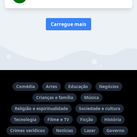
Carregue mais
Comédia
Artes
Educação
Negócios
Crianças e família
Música
Religião e espiritualidade
Sociedade e cultura
Tecnologia
Filme e TV
Ficção
História
Crimes verídicos
Notícias
Lazer
Governo