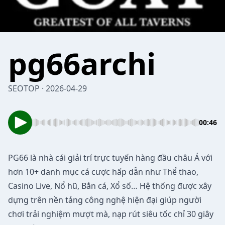
pg66archi
SEOTOP · 2026-04-29
00:46
PG66
là nhà cái giải trí trực tuyến hàng đầu châu Á với
hơn 10+ danh mục cá cược hấp dẫn như Thể thao,
Casino Live, Nổ hũ, Bắn cá, Xổ số… Hệ thống được xây
dựng trên nền tảng công nghệ hiện đại giúp người
chơi trải nghiệm mượt mà, nạp rút siêu tốc chỉ 30 giây