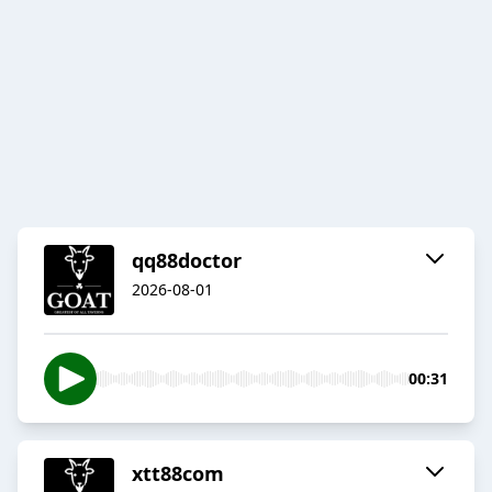
qq88doctor
2026-08-01
00:31
xtt88com