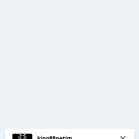
king88netim