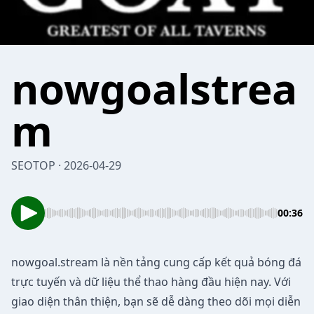
nowgoalstrea
m
SEOTOP · 2026-04-29
00:36
nowgoal.stream
là nền tảng cung cấp kết quả bóng đá
trực tuyến và dữ liệu thể thao hàng đầu hiện nay. Với
giao diện thân thiện, bạn sẽ dễ dàng theo dõi mọi diễn