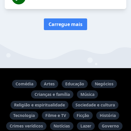
Carregue mais
Comédia
Artes
Educação
Negócios
Crianças e família
Música
Religião e espiritualidade
Sociedade e cultura
Tecnologia
Filme e TV
Ficção
História
Crimes verídicos
Notícias
Lazer
Governo