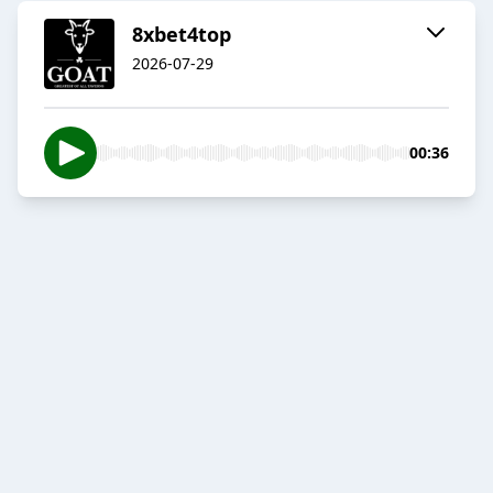
8xbet4top
2026-07-29
00:36