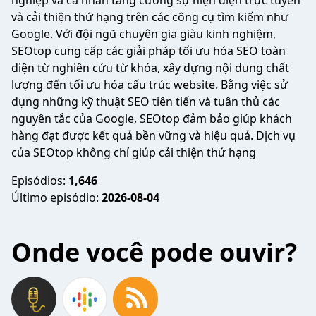
nghiệp và cá nhân tăng cường sự hiện diện trực tuyến
và cải thiện thứ hạng trên các công cụ tìm kiếm như
Google. Với đội ngũ chuyên gia giàu kinh nghiệm,
SEOtop cung cấp các giải pháp tối ưu hóa SEO toàn
diện từ nghiên cứu từ khóa, xây dựng nội dung chất
lượng đến tối ưu hóa cấu trúc website. Bằng việc sử
dụng những kỹ thuật SEO tiên tiến và tuân thủ các
nguyên tắc của Google, SEOtop đảm bảo giúp khách
hàng đạt được kết quả bền vững và hiệu quả. Dịch vụ
của SEOtop không chỉ giúp cải thiện thứ hạng
Episódios:
1,646
Último episódio:
2026-08-04
Onde você pode ouvir?