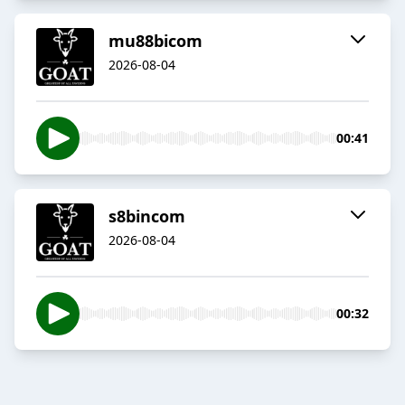
mu88bicom
2026-08-04
00:41
s8bincom
2026-08-04
00:32