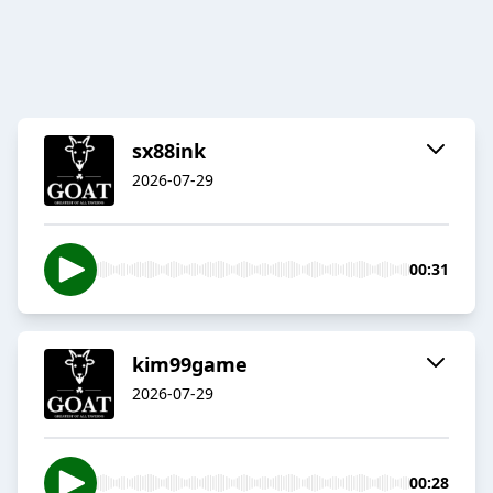
sx88ink
2026-07-29
00:31
kim99game
2026-07-29
00:28