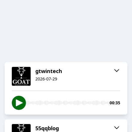
gtwintech
2026-07-29
00:35
55qqblog