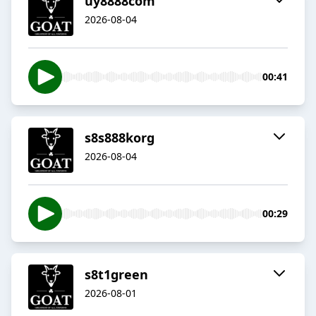
uy8888com
2026-08-04
00:41
s8s888korg
2026-08-04
00:29
s8t1green
2026-08-01