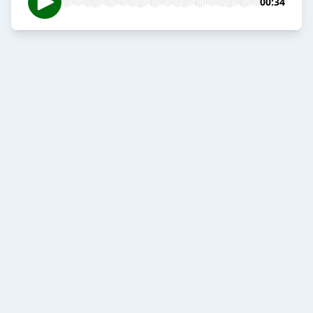
00:34