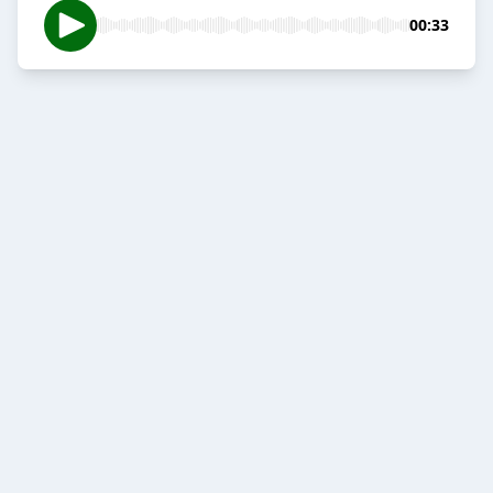
00:33