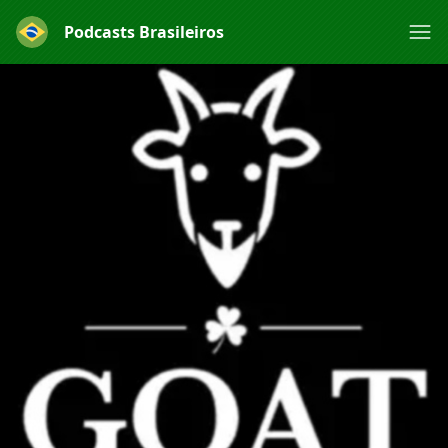
Podcasts Brasileiros