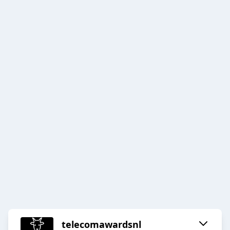
telecomawardsnl