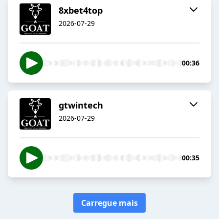
8xbet4top
2026-07-29
00:36
gtwintech
2026-07-29
00:35
Carregue mais