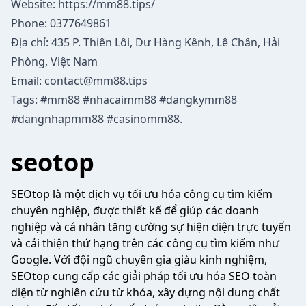
Website:
https://mm88.tips/
Phone: 0377649861
Địa chỉ: 435 P. Thiên Lôi, Dư Hàng Kênh, Lê Chân, Hải
Phòng, Việt Nam
Email: contact@mm88.tips
Tags: #mm88 #nhacaimm88 #dangkymm88
#dangnhapmm88 #casinomm88.
seotop
SEOtop là một dịch vụ tối ưu hóa công cụ tìm kiếm
chuyên nghiệp, được thiết kế để giúp các doanh
nghiệp và cá nhân tăng cường sự hiện diện trực tuyến
và cải thiện thứ hạng trên các công cụ tìm kiếm như
Google. Với đội ngũ chuyên gia giàu kinh nghiệm,
SEOtop cung cấp các giải pháp tối ưu hóa SEO toàn
diện từ nghiên cứu từ khóa, xây dựng nội dung chất