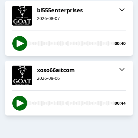
bl555enterprises
2026-08-07
00:40
xoso66aitcom
2026-08-06
00:44