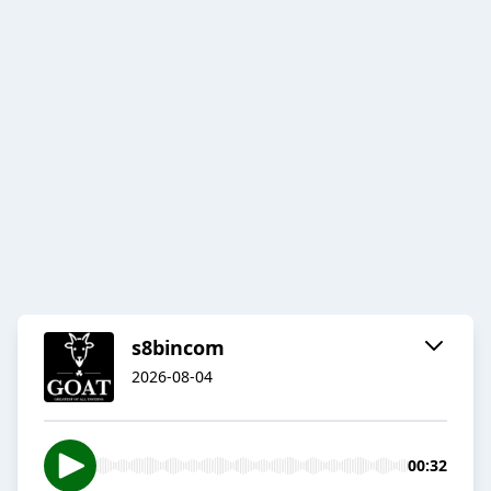
s8bincom
2026-08-04
00:32