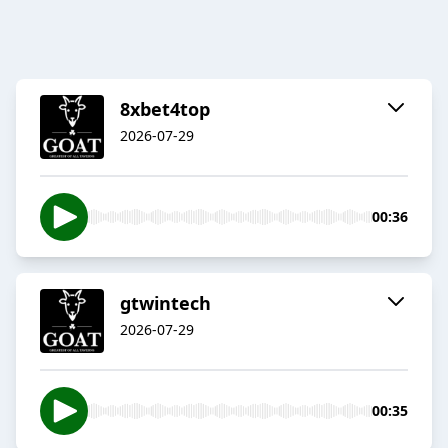
8xbet4top
2026-07-29
00:36
gtwintech
2026-07-29
00:35