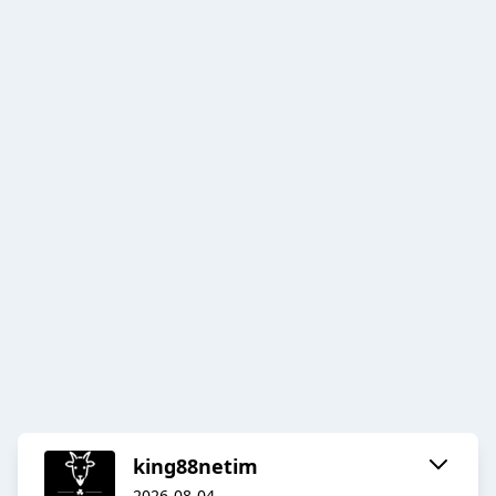
king88netim
2026-08-04