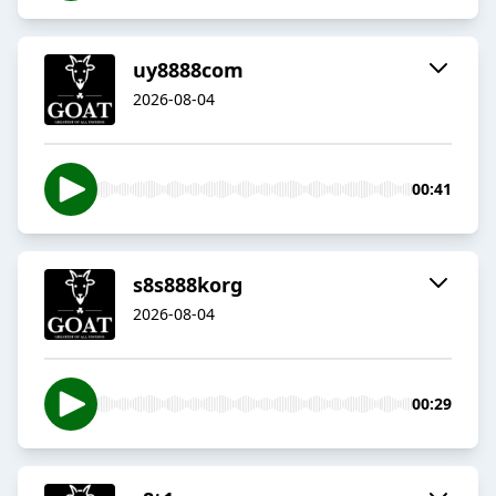
uy8888com
2026-08-04
00:41
s8s888korg
2026-08-04
00:29