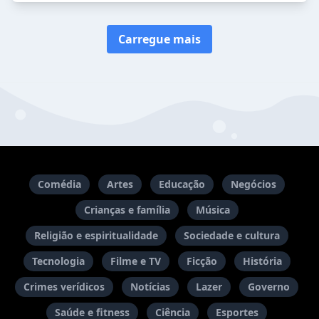
Carregue mais
Comédia
Artes
Educação
Negócios
Crianças e família
Música
Religião e espiritualidade
Sociedade e cultura
Tecnologia
Filme e TV
Ficção
História
Crimes verídicos
Notícias
Lazer
Governo
Saúde e fitness
Ciência
Esportes