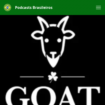
Podcasts Brasileiros