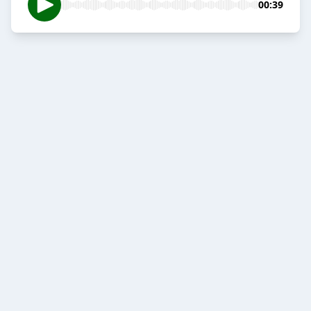
00:39