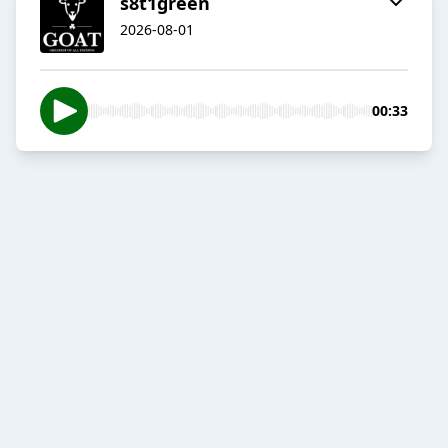
s8t1green
2026-08-01
00:33