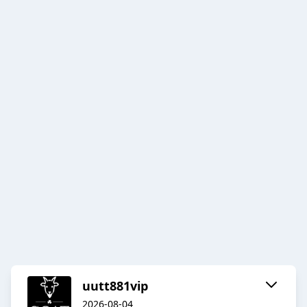
uutt881vip
2026-08-04