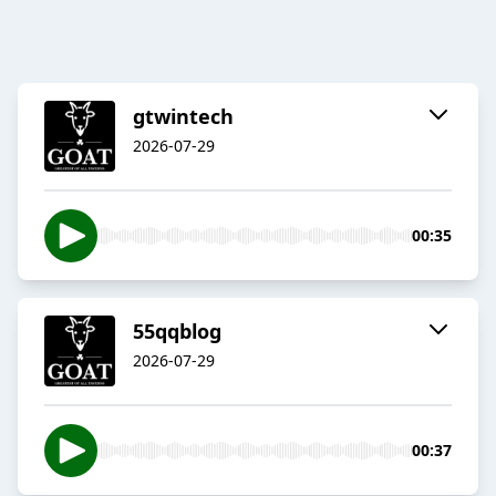
gtwintech
2026-07-29
00:35
55qqblog
2026-07-29
00:37