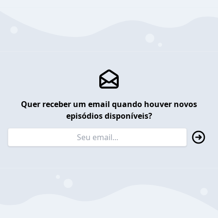
Quer receber um email quando houver novos
episódios disponíveis?