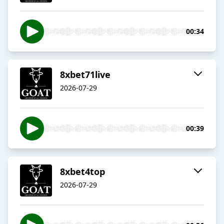
00:34
8xbet71live
2026-07-29
00:39
8xbet4top
2026-07-29