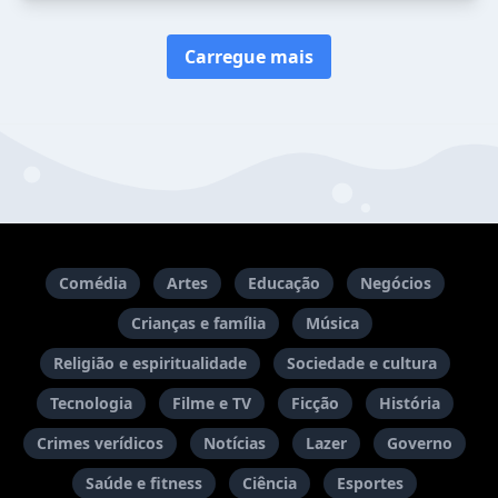
Carregue mais
Comédia
Artes
Educação
Negócios
Crianças e família
Música
Religião e espiritualidade
Sociedade e cultura
Tecnologia
Filme e TV
Ficção
História
Crimes verídicos
Notícias
Lazer
Governo
Saúde e fitness
Ciência
Esportes