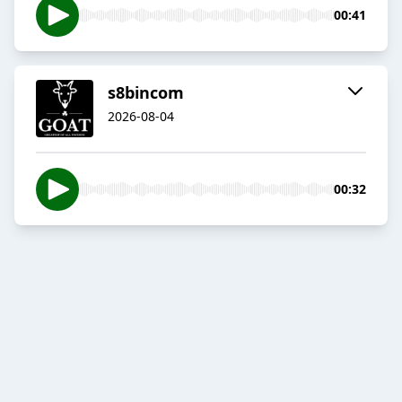
00:41
s8bincom
2026-08-04
00:32