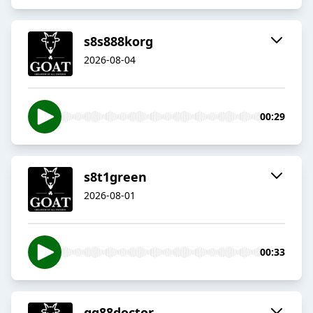
s8s888korg
2026-08-04
00:29
s8t1green
2026-08-01
00:33
qq88doctor