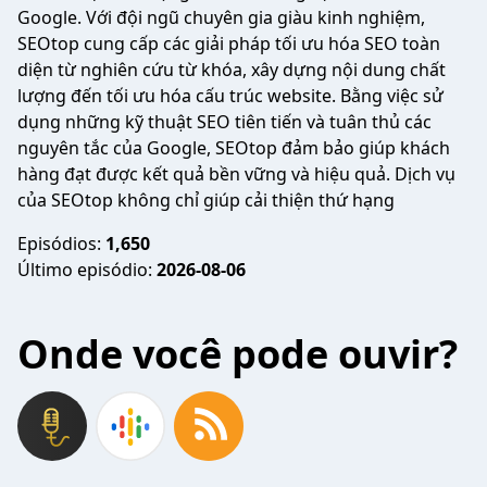
Google. Với đội ngũ chuyên gia giàu kinh nghiệm,
SEOtop cung cấp các giải pháp tối ưu hóa SEO toàn
diện từ nghiên cứu từ khóa, xây dựng nội dung chất
lượng đến tối ưu hóa cấu trúc website. Bằng việc sử
dụng những kỹ thuật SEO tiên tiến và tuân thủ các
nguyên tắc của Google, SEOtop đảm bảo giúp khách
hàng đạt được kết quả bền vững và hiệu quả. Dịch vụ
của SEOtop không chỉ giúp cải thiện thứ hạng
Episódios:
1,650
Último episódio:
2026-08-06
Onde você pode ouvir?