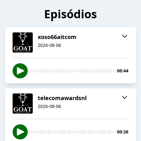
Episódios
xoso66aitcom
2026-08-06
00:44
telecomawardsnl
2026-08-06
00:26