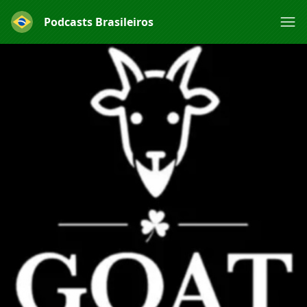
Podcasts Brasileiros