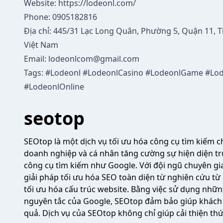
Website:
https://lodeonl.com/
Phone: 0905182816
Địa chỉ: 445/31 Lạc Long Quân, Phường 5, Quận 11, 
Việt Nam
Email: lodeonlcom@gmail.com
Tags: #Lodeonl #LodeonlCasino #LodeonlGame #L
#LodeonlOnline
seotop
SEOtop là một dịch vụ tối ưu hóa công cụ tìm kiếm c
doanh nghiệp và cá nhân tăng cường sự hiện diện trự
công cụ tìm kiếm như Google. Với đội ngũ chuyên gi
giải pháp tối ưu hóa SEO toàn diện từ nghiên cứu t
tối ưu hóa cấu trúc website. Bằng việc sử dụng những
nguyên tắc của Google, SEOtop đảm bảo giúp khách 
quả. Dịch vụ của SEOtop không chỉ giúp cải thiện th