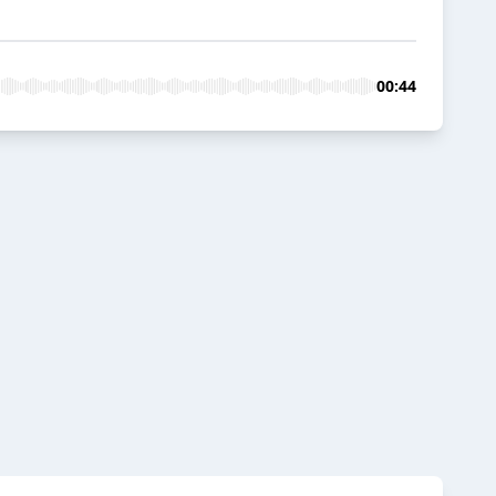
00:44