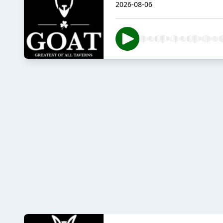
2026-08-06