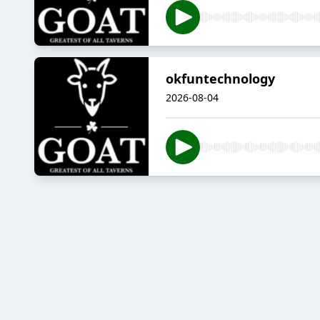
okfuntechnology
2026-08-04