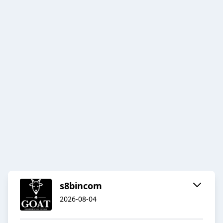
s8bincom
2026-08-04