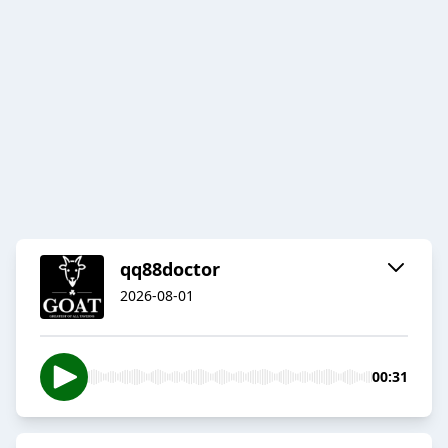
qq88doctor
2026-08-01
00:31