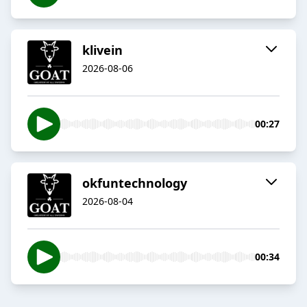
klivein
2026-08-06
00:27
okfuntechnology
2026-08-04
00:34