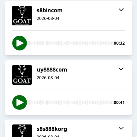
s8bincom
2026-08-04
00:32
uy8888com
2026-08-04
00:41
s8s888korg
2026-08-04