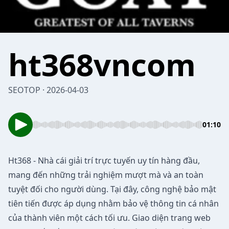
ht368vncom
SEOTOP · 2026-04-03
01:10
Ht368
- Nhà cái giải trí trực tuyến uy tín hàng đầu,
mang đến những trải nghiệm mượt mà và an toàn
tuyệt đối cho người dùng. Tại đây, công nghệ bảo mật
tiên tiến được áp dụng nhằm bảo vệ thông tin cá nhân
của thành viên một cách tối ưu. Giao diện trang web