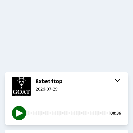
8xbet4top
2026-07-29
00:36