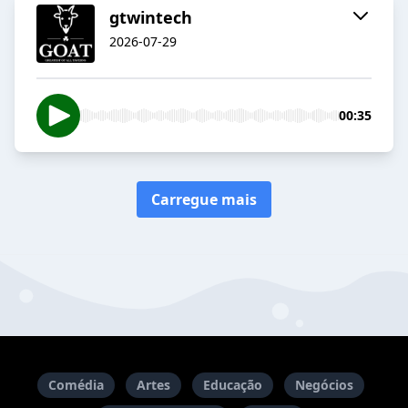
gtwintech
2026-07-29
00:35
Carregue mais
Comédia
Artes
Educação
Negócios