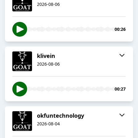
2026-08-06
00:26
klivein
2026-08-06
00:27
okfuntechnology
2026-08-04