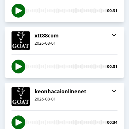
00:31
xtt88com
2026-08-01
00:31
keonhacaionlinenet
2026-08-01
00:34