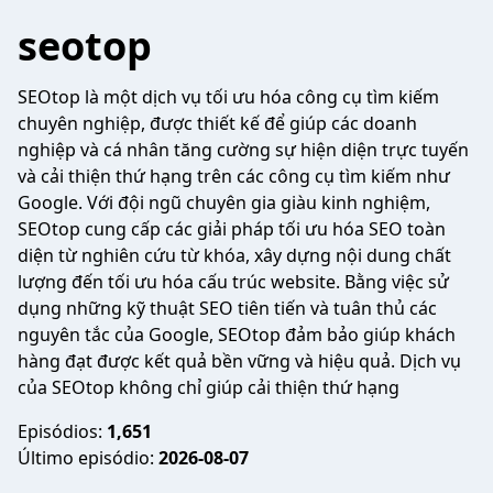
seotop
SEOtop là một dịch vụ tối ưu hóa công cụ tìm kiếm
chuyên nghiệp, được thiết kế để giúp các doanh
nghiệp và cá nhân tăng cường sự hiện diện trực tuyến
và cải thiện thứ hạng trên các công cụ tìm kiếm như
Google. Với đội ngũ chuyên gia giàu kinh nghiệm,
SEOtop cung cấp các giải pháp tối ưu hóa SEO toàn
diện từ nghiên cứu từ khóa, xây dựng nội dung chất
lượng đến tối ưu hóa cấu trúc website. Bằng việc sử
dụng những kỹ thuật SEO tiên tiến và tuân thủ các
nguyên tắc của Google, SEOtop đảm bảo giúp khách
hàng đạt được kết quả bền vững và hiệu quả. Dịch vụ
của SEOtop không chỉ giúp cải thiện thứ hạng
Episódios:
1,651
Último episódio:
2026-08-07