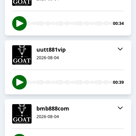
00:34
uutt881vip
2026-08-04
00:39
bmb888com
2026-08-04