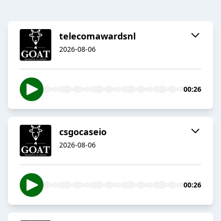
telecomawardsnl
2026-08-06
00:26
csgocaseio
2026-08-06
00:26