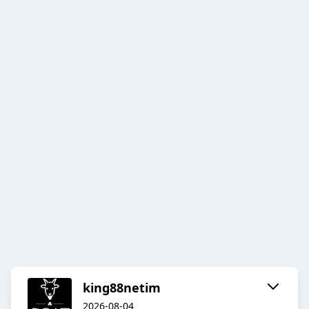
king88netim
2026-08-04