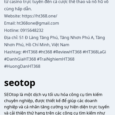
từ casino trực tuyến đến cá cược thể thao và nổ hũ vô
cùng hấp dẫn.
Website:
https://ht368.one/
Email: ht368one@gmail.com
Hotline: 0915648232
Địa chỉ: 51 Đ Làng Tăng Phú, Tăng Nhơn Phú A, Tăng
Nhơn Phú, Hồ Chí Minh, Việt Nam
Hashtag: #HT368 #ht368 #ReviewHT368 #HT368LaGi
#DanhGiaHT368 #TraiNghiemHT368
#HuongDanHT368
seotop
SEOtop là một dịch vụ tối ưu hóa công cụ tìm kiếm
chuyên nghiệp, được thiết kế để giúp các doanh
nghiệp và cá nhân tăng cường sự hiện diện trực tuyến
và cải thiện thứ hạng trên các công cụ tìm kiếm như