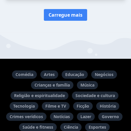
Carregue mais
Comédia
Artes
Educação
Negócios
Crianças e família
Música
Religião e espiritualidade
Sociedade e cultura
Tecnologia
Filme e TV
Ficção
História
Crimes verídicos
Notícias
Lazer
Governo
Saúde e fitness
Ciência
Esportes