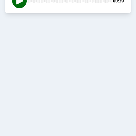
00:39