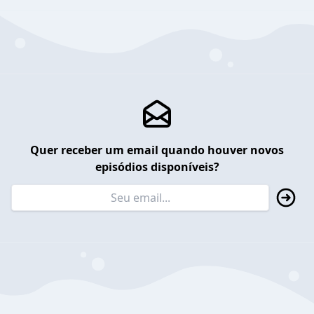
Quer receber um email quando houver novos
episódios disponíveis?