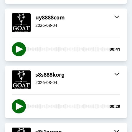
uy8888com
2026-08-04
00:41
s8s888korg
2026-08-04
00:29
s8t1green