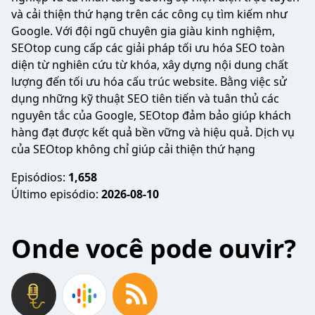
và cải thiện thứ hạng trên các công cụ tìm kiếm như
Google. Với đội ngũ chuyên gia giàu kinh nghiệm,
SEOtop cung cấp các giải pháp tối ưu hóa SEO toàn
diện từ nghiên cứu từ khóa, xây dựng nội dung chất
lượng đến tối ưu hóa cấu trúc website. Bằng việc sử
dụng những kỹ thuật SEO tiên tiến và tuân thủ các
nguyên tắc của Google, SEOtop đảm bảo giúp khách
hàng đạt được kết quả bền vững và hiệu quả. Dịch vụ
của SEOtop không chỉ giúp cải thiện thứ hạng
Episódios:
1,658
Último episódio:
2026-08-10
Onde você pode ouvir?