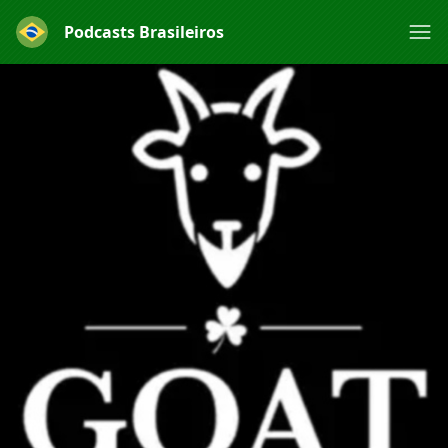
Podcasts Brasileiros