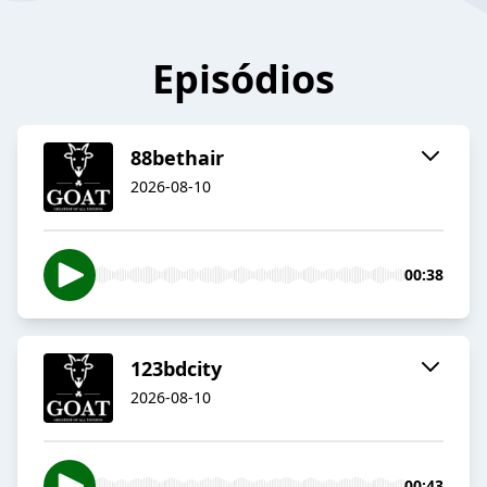
Episódios
88bethair
2026-08-10
00:38
123bdcity
2026-08-10
00:43