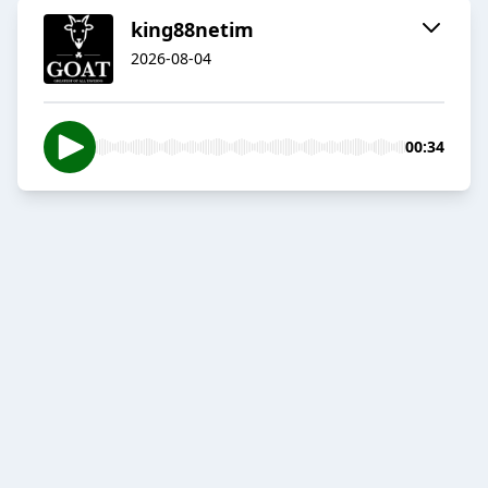
king88netim
2026-08-04
00:34