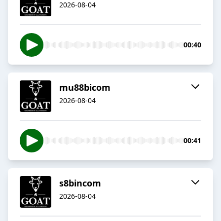
2026-08-04
00:40
mu88bicom
2026-08-04
00:41
s8bincom
2026-08-04