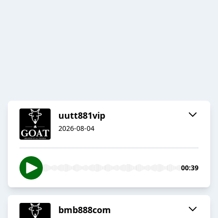
uutt881vip
2026-08-04
00:39
bmb888com