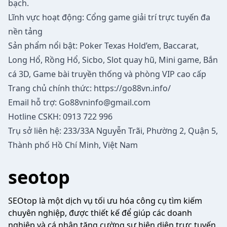
bạch.
Lĩnh vực hoạt động: Cổng game giải trí trực tuyến đa
nền tảng
Sản phẩm nổi bật: Poker Texas Hold’em, Baccarat,
Long Hổ, Rồng Hổ, Sicbo, Slot quay hũ, Mini game, Bắn
cá 3D, Game bài truyền thống và phòng VIP cao cấp
Trang chủ chính thức:
https://go88vn.info/
Email hỗ trợ: Go88vninfo@gmail.com
Hotline CSKH: 0913 722 996
Trụ sở liên hệ: 233/33A Nguyễn Trãi, Phường 2, Quận 5,
Thành phố Hồ Chí Minh, Việt Nam
seotop
SEOtop là một dịch vụ tối ưu hóa công cụ tìm kiếm
chuyên nghiệp, được thiết kế để giúp các doanh
nghiệp và cá nhân tăng cường sự hiện diện trực tuyến