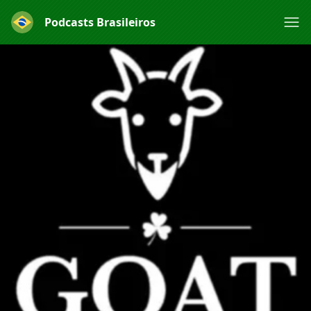
Podcasts Brasileiros