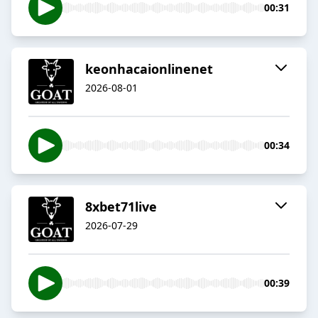
00:31
keonhacaionlinenet
2026-08-01
00:34
8xbet71live
2026-07-29
00:39