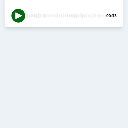
00:33