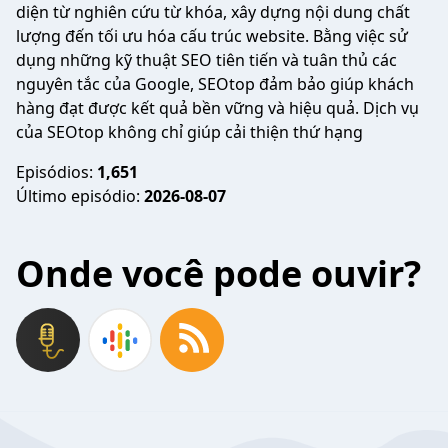
diện từ nghiên cứu từ khóa, xây dựng nội dung chất
lượng đến tối ưu hóa cấu trúc website. Bằng việc sử
dụng những kỹ thuật SEO tiên tiến và tuân thủ các
nguyên tắc của Google, SEOtop đảm bảo giúp khách
hàng đạt được kết quả bền vững và hiệu quả. Dịch vụ
của SEOtop không chỉ giúp cải thiện thứ hạng
Episódios:
1,651
Último episódio:
2026-08-07
Onde você pode ouvir?