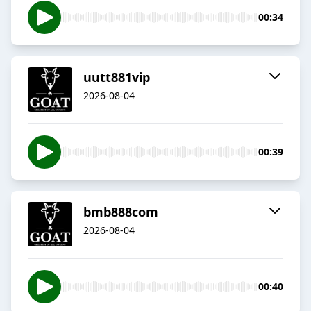
00:34
uutt881vip
2026-08-04
00:39
bmb888com
2026-08-04
00:40