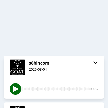
s8bincom
2026-08-04
00:32