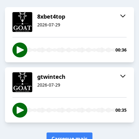
8xbet4top
2026-07-29
00:36
gtwintech
2026-07-29
00:35
Carregue mais