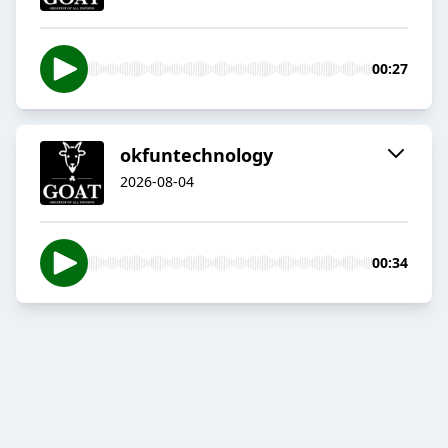
00:27
okfuntechnology
2026-08-04
00:34