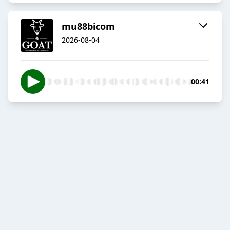
mu88bicom
2026-08-04
00:41