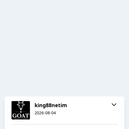
king88netim
2026-08-04