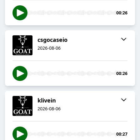
00:26
csgocaseio
2026-08-06
00:26
klivein
2026-08-06
00:27