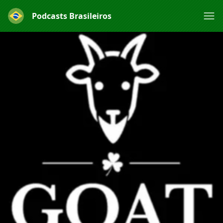
Podcasts Brasileiros