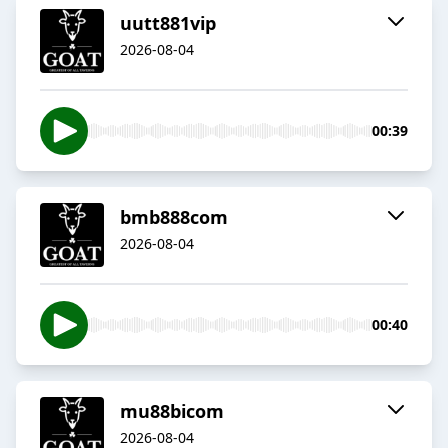
uutt881vip
2026-08-04
00:39
bmb888com
2026-08-04
00:40
mu88bicom
2026-08-04