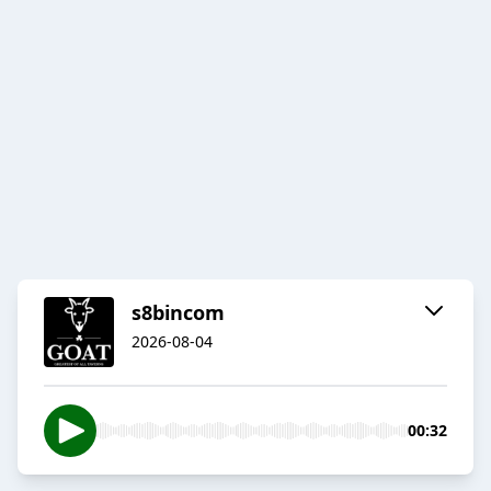
s8bincom
2026-08-04
00:32