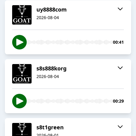
uy8888com
2026-08-04
00:41
s8s888korg
2026-08-04
00:29
s8t1green
2026-08-01