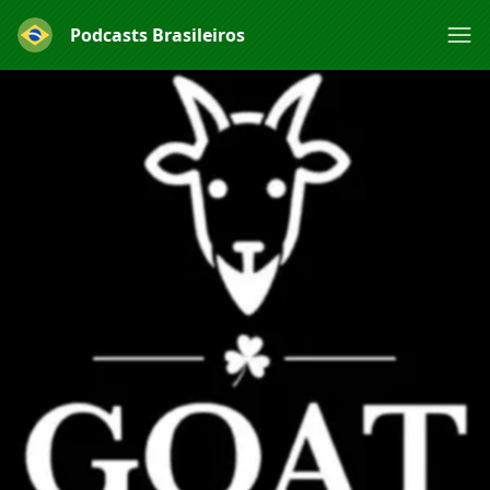
Podcasts Brasileiros