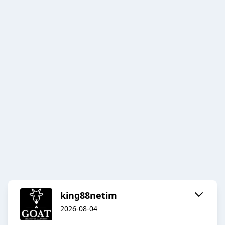
king88netim
2026-08-04