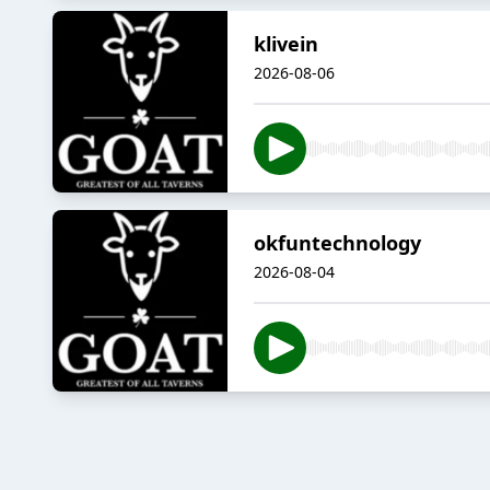
klivein
2026-08-06
okfuntechnology
2026-08-04