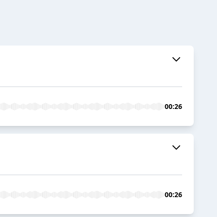
00:26
00:26