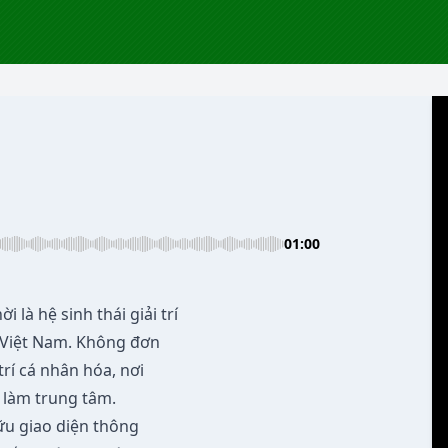
01:00
 là hệ sinh thái giải trí
i Việt Nam. Không đơn
trí cá nhân hóa, nơi
 làm trung tâm.
ữu giao diện thông