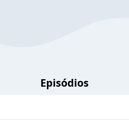
Episódios