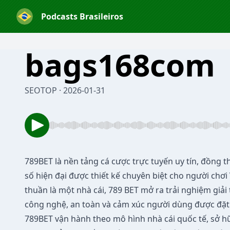
Podcasts Brasileiros
bags168com
SEOTOP · 2026-01-31
789BET
là nền tảng cá cược trực tuyến uy tín, đồng thời
số hiện đại được thiết kế chuyên biệt cho người chơ
thuần là một nhà cái, 789 BET mở ra trải nghiệm giải 
công nghệ, an toàn và cảm xúc người dùng được đặt
789BET vận hành theo mô hình nhà cái quốc tế, sở h