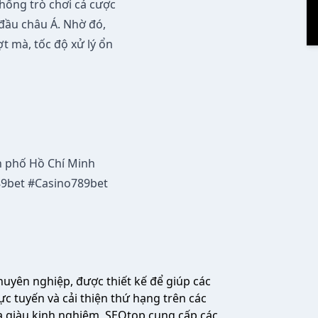
hống trò chơi cá cược
đầu châu Á. Nhờ đó,
t mà, tốc độ xử lý ổn
nh phố Hồ Chí Minh
9bet #Casino789bet
huyên nghiệp, được thiết kế để giúp các
c tuyến và cải thiện thứ hạng trên các
a giàu kinh nghiệm, SEOtop cung cấp các