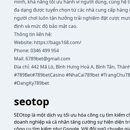
minh, khả năng tối ưu hành vi người dùng, cùng hệ t
đa dạng được tuyển chọn từ các nhà cung cấp hàng 
người chơi luôn tận hưởng trải nghiệm đặt cược mượ
định và mức độ bảo mật cao.
Thông tin liên hệ:
Website:
https://bags168.com/
Phone: 0346 499 954
Mail: 6789bet@gmail.com
Địa chỉ: 442 Mã Lò, Bình Hưng Hoà A, Bình Tân, Thà
#789Bet#789betCasino #NhaCai789bet #TrangChu78
#DangKy789bet
seotop
SEOtop là một dịch vụ tối ưu hóa công cụ tìm kiếm c
doanh nghiệp và cá nhân tăng cường sự hiện diện trự
công cụ tìm kiếm như Google. Với đội ngũ chuyên gi