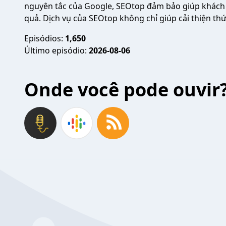
nguyên tắc của Google, SEOtop đảm bảo giúp khách 
quả. Dịch vụ của SEOtop không chỉ giúp cải thiện th
Episódios:
1,650
Último episódio:
2026-08-06
Onde você pode ouvir