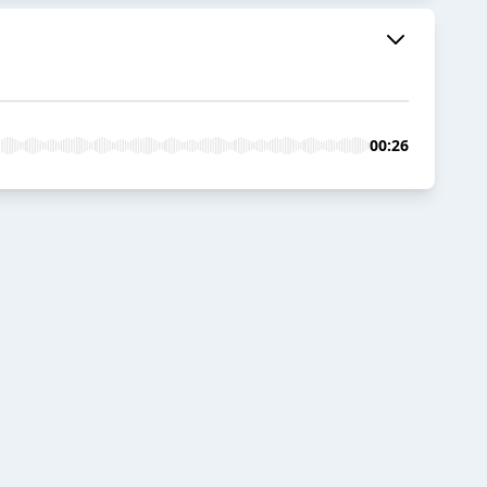
00:26