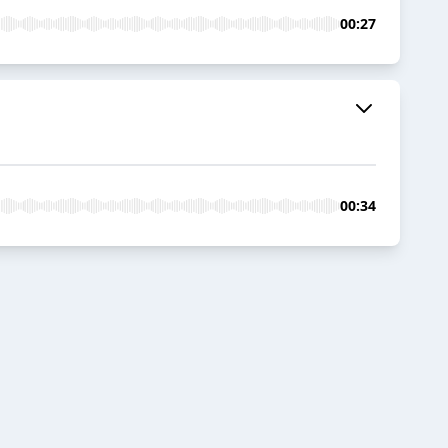
00:27
00:34