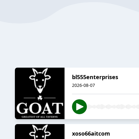
bl555enterprises
2026-08-07
xoso66aitcom