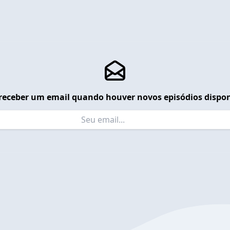
receber um email quando houver novos episódios dispon