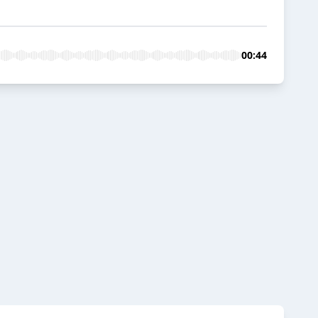
00:44