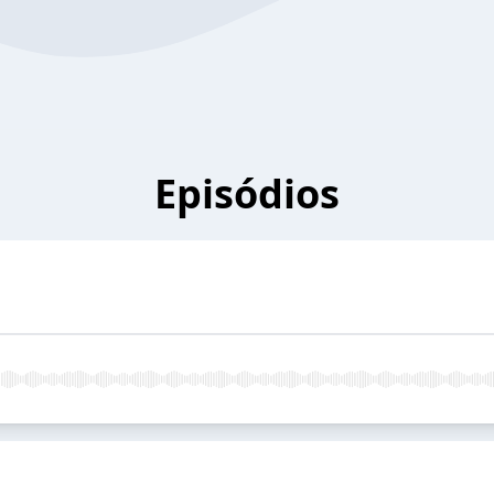
Episódios