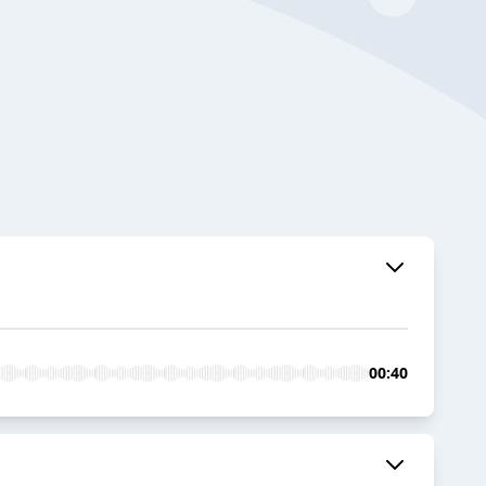
00:40