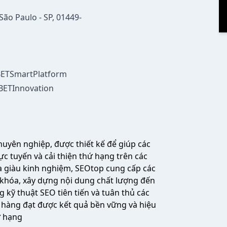
 São Paulo - SP, 01449-
BETSmartPlatform
BETInnovation
huyên nghiệp, được thiết kế để giúp các
c tuyến và cải thiện thứ hạng trên các
a giàu kinh nghiệm, SEOtop cung cấp các
ừ khóa, xây dựng nội dung chất lượng đến
 kỹ thuật SEO tiên tiến và tuân thủ các
hàng đạt được kết quả bền vững và hiệu
ứ hạng