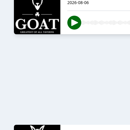
2026-08-06