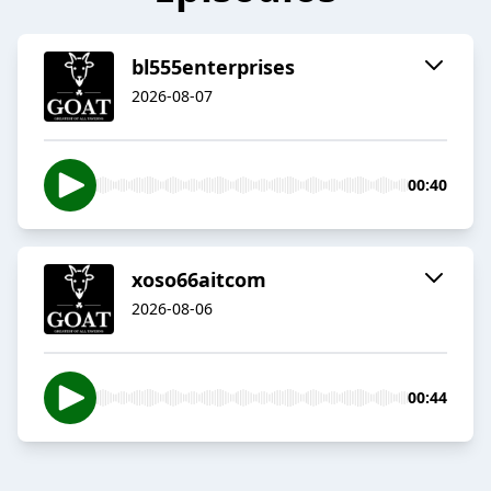
bl555enterprises
2026-08-07
00:40
xoso66aitcom
2026-08-06
00:44