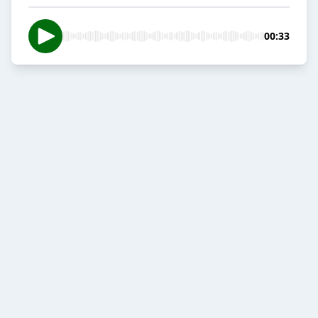
00:33