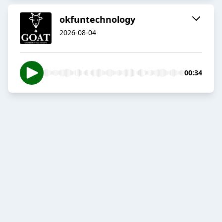
okfuntechnology
2026-08-04
00:34