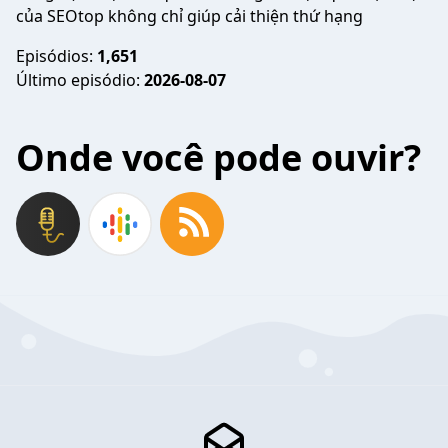
của SEOtop không chỉ giúp cải thiện thứ hạng
Episódios:
1,651
Último episódio:
2026-08-07
Onde você pode ouvir?