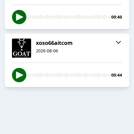
00:40
xoso66aitcom
2026-08-06
00:44