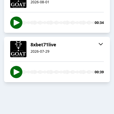
2026-08-01
00:34
8xbet71live
2026-07-29
00:39