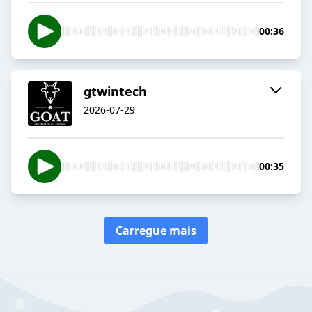
00:36
gtwintech
2026-07-29
00:35
Carregue mais