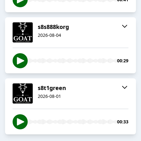
s8s888korg
2026-08-04
00:29
s8t1green
2026-08-01
00:33