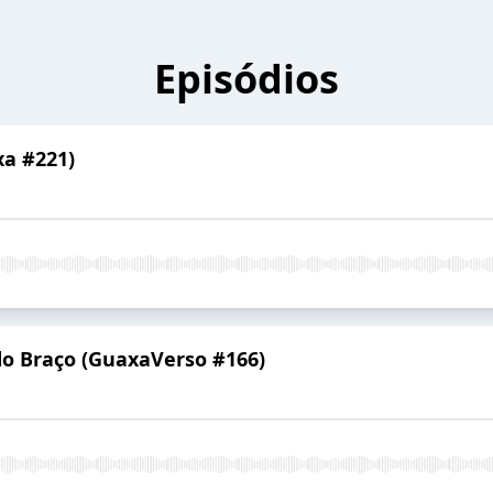
Episódios
a #221)
o Braço (GuaxaVerso #166)