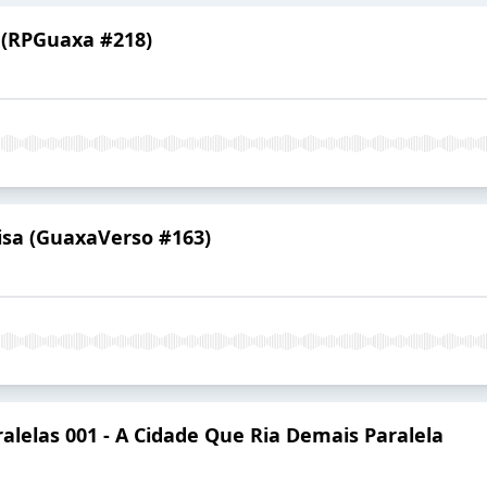
1 (RPGuaxa #218)
isa (GuaxaVerso #163)
ralelas 001 - A Cidade Que Ria Demais Paralela