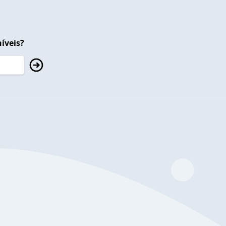
íveis?