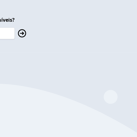
íveis?