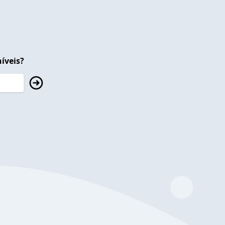
íveis?