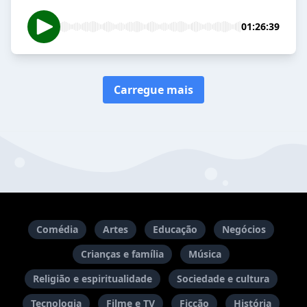
01:26:39
Carregue mais
Comédia
Artes
Educação
Negócios
Crianças e família
Música
Religião e espiritualidade
Sociedade e cultura
Tecnologia
Filme e TV
Ficção
História