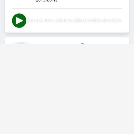
DANI ALVES no SÃO PAULO:
MELHOR pra QUEM?
2019-08-09
FIFA THE BEST: ALISSON NÃO
PODE SER O MELHOR DO
MUNDO
2019-08-02