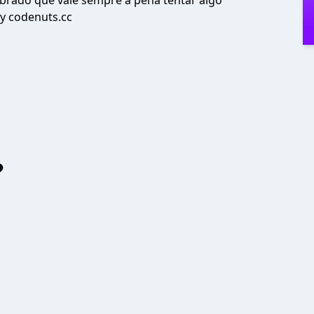
brado que vale sempre a pena tentar algo
by codenuts.cc
?