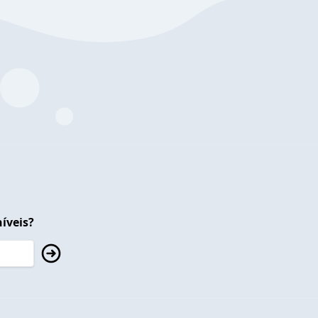
íveis?