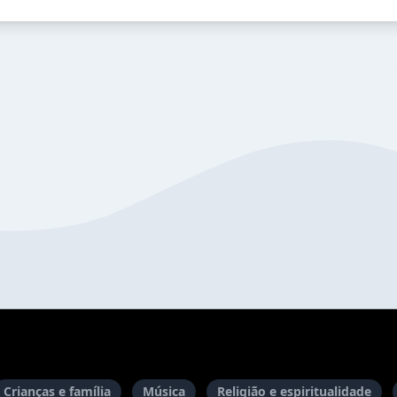
Crianças e família
Música
Religião e espiritualidade