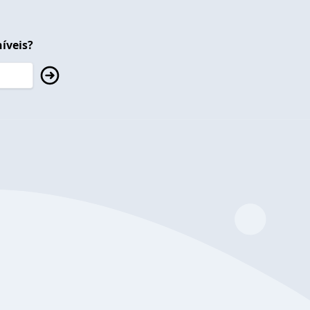
íveis?