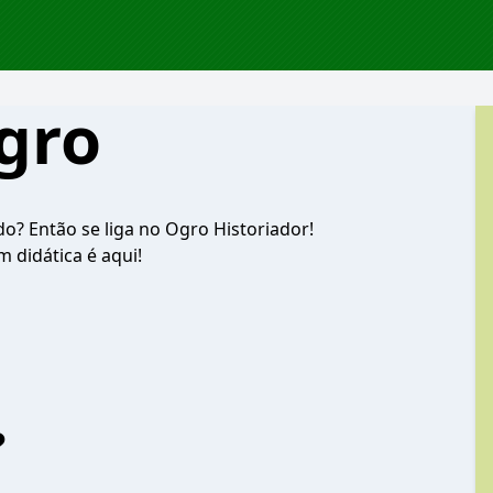
gro
do? Então se liga no Ogro Historiador!
didática é aqui!
?