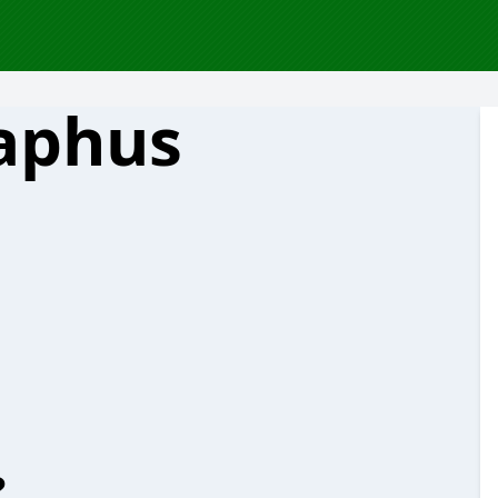
aphus
?