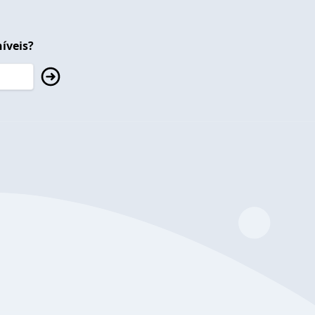
íveis?