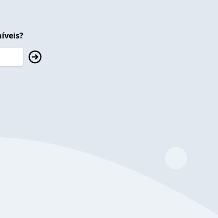
íveis?