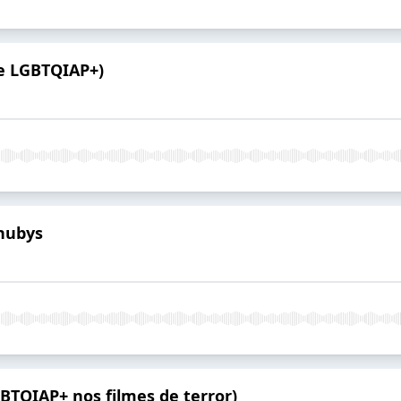
ie LGBTQIAP+)
nubys
BTQIAP+ nos filmes de terror)