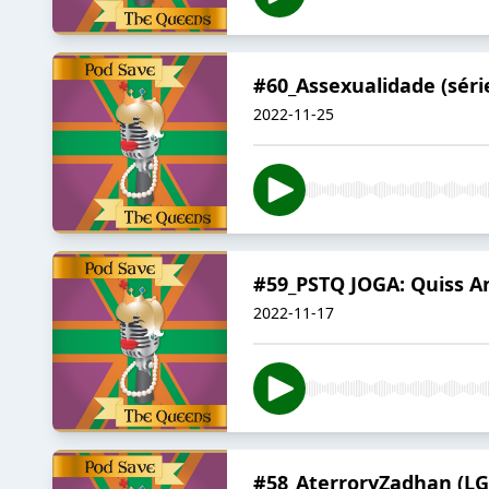
#60_Assexualidade (sér
2022-11-25
#59_PSTQ JOGA: Quiss A
2022-11-17
#58_AterroryZadhan (LG