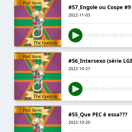
#57_Engole ou Cospe #9 
2022-11-03
#56_Intersexo (série LG
2022-10-27
#55_Que PEC é essa???
2022-10-20