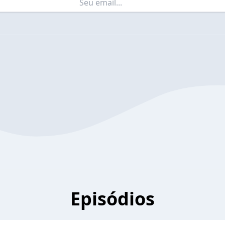
Episódios