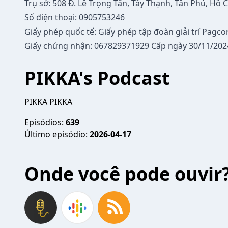
Trụ sở: 508 Đ. Lê Trọng Tấn, Tây Thạnh, Tân Phú, Hồ 
Số điện thoại: 0905753246
Giấy phép quốc tế: Giấy phép tập đoàn giải trí Pagcor 
Giấy chứng nhận: 067829371929 Cấp ngày 30/11/202
PIKKA's Podcast
PIKKA PIKKA
Episódios:
639
Último episódio:
2026-04-17
Onde você pode ouvir