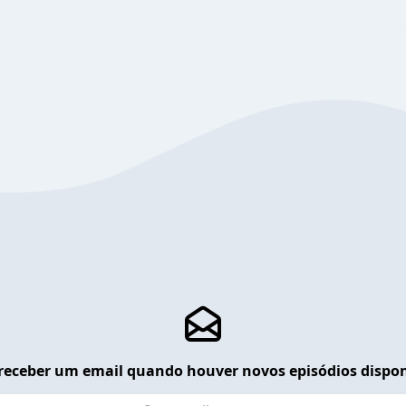
receber um email quando houver novos episódios dispon