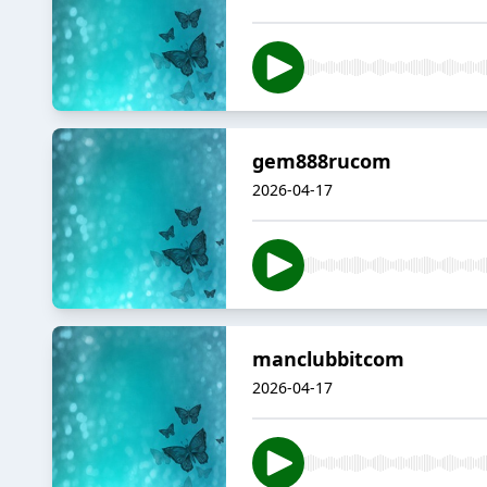
gem888rucom
2026-04-17
manclubbitcom
2026-04-17