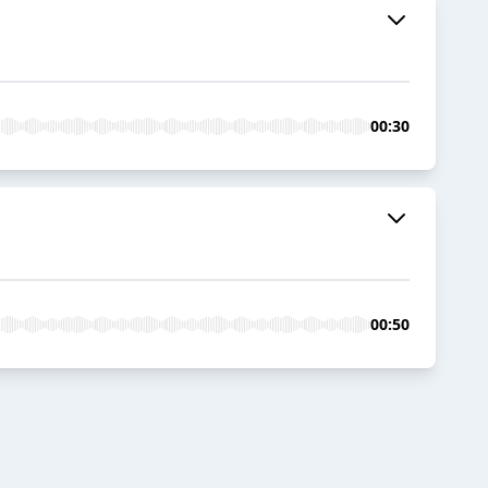
00:30
00:50