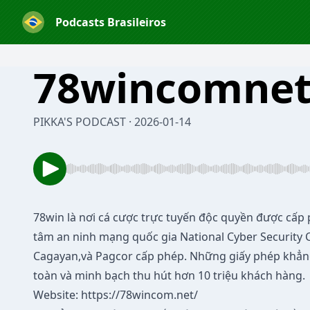
Podcasts Brasileiros
78wincomne
PIKKA'S PODCAST · 2026-01-14
78win⁠
là nơi cá cược trực tuyến độc quyền được cấp
tâm an ninh mạng quốc gia National Cyber Security C
Cagayan,và Pagcor cấp phép. Những giấy phép khẳng
toàn và minh bạch thu hút hơn 10 triệu khách hàng.
Website:
⁠https://78wincom.net/⁠