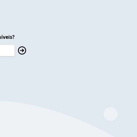
íveis?