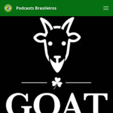
Podcasts Brasileiros