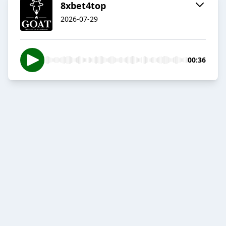
8xbet4top
2026-07-29
00:36