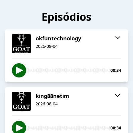
Episódios
okfuntechnology
2026-08-04
00:34
king88netim
2026-08-04
00:34