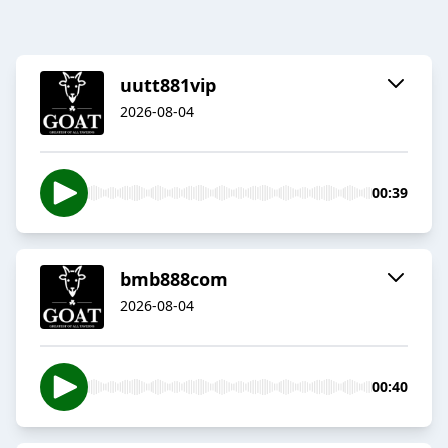
uutt881vip
2026-08-04
00:39
bmb888com
2026-08-04
00:40