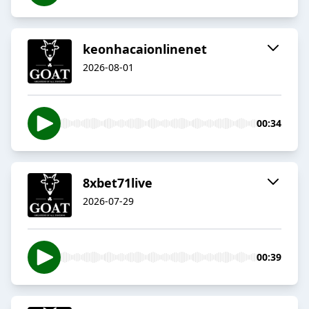
keonhacaionlinenet
2026-08-01
00:34
8xbet71live
2026-07-29
00:39