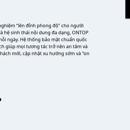
i nghiệm “lên đỉnh phong độ” cho người
 và hệ sinh thái nội dung đa dạng, ONTOP
 mỗi ngày. Hệ thống bảo mật chuẩn quốc
ch giúp mọi tương tác trở nên an tâm và
ách mới, cập nhật xu hướng sớm và “on
?