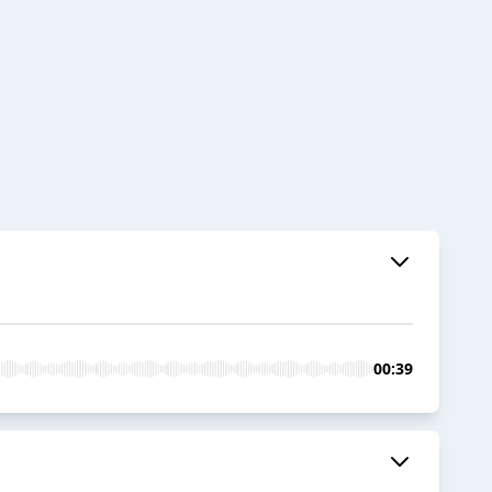
00:39