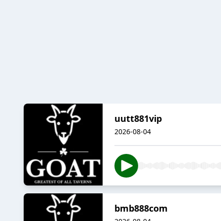
uutt881vip
2026-08-04
bmb888com