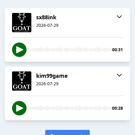
sx88ink
2026-07-29
00:31
kim99game
2026-07-29
00:28