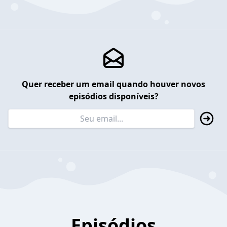
Quer receber um email quando houver novos
episódios disponíveis?
Episódios