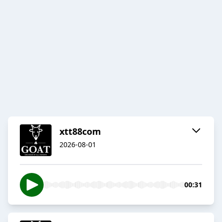
xtt88com
2026-08-01
00:31