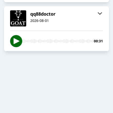
qq88doctor
2026-08-01
00:31