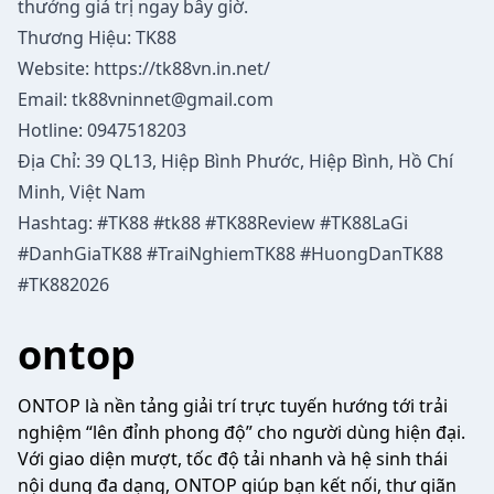
thưởng giá trị ngay bây giờ.
Thương Hiệu: TK88
Website:
https://tk88vn.in.net/
Email: tk88vninnet@gmail.com
Hotline: 0947518203
Địa Chỉ: 39 QL13, Hiệp Bình Phước, Hiệp Bình, Hồ Chí
Minh, Việt Nam
Hashtag: #TK88 #tk88 #TK88Review #TK88LaGi
#DanhGiaTK88 #TraiNghiemTK88 #HuongDanTK88
#TK882026
ontop
ONTOP là nền tảng giải trí trực tuyến hướng tới trải
nghiệm “lên đỉnh phong độ” cho người dùng hiện đại.
Với giao diện mượt, tốc độ tải nhanh và hệ sinh thái
nội dung đa dạng, ONTOP giúp bạn kết nối, thư giãn