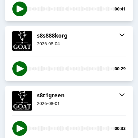
00:41
s8s888korg
2026-08-04
00:29
s8t1green
2026-08-01
00:33