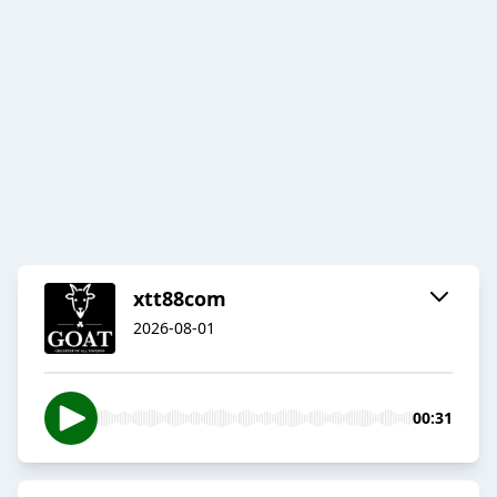
xtt88com
2026-08-01
00:31