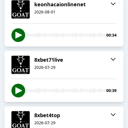
keonhacaionlinenet
2026-08-01
00:34
8xbet71live
2026-07-29
00:39
8xbet4top
2026-07-29