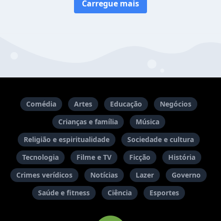
Carregue mais
Comédia
Artes
Educação
Negócios
Crianças e família
Música
Religião e espiritualidade
Sociedade e cultura
Tecnologia
Filme e TV
Ficção
História
Crimes verídicos
Notícias
Lazer
Governo
Saúde e fitness
Ciência
Esportes