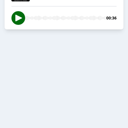
00:36