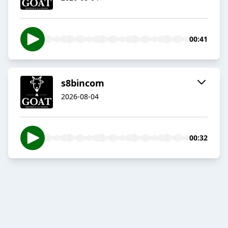
00:41
s8bincom
2026-08-04
00:32