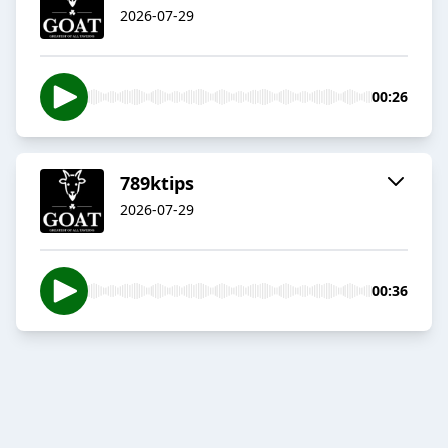
2026-07-29
00:26
789ktips
2026-07-29
00:36