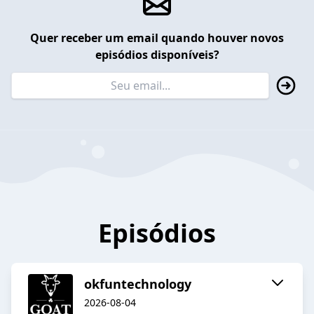
Quer receber um email quando houver novos
episódios disponíveis?
Episódios
okfuntechnology
2026-08-04