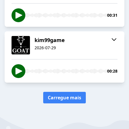
00:31
kim99game
2026-07-29
00:28
Carregue mais