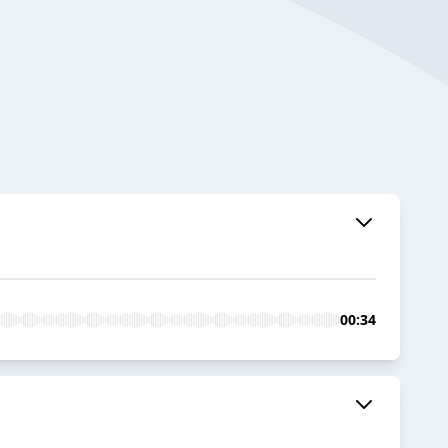
00:34