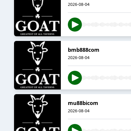
2026-08-04
bmb888com
2026-08-04
mu88bicom
2026-08-04