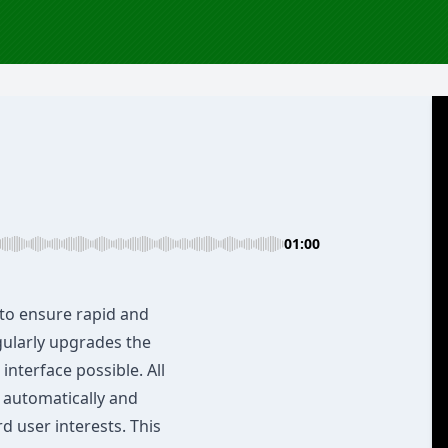
01:00
to ensure rapid and
gularly upgrades the
interface possible. All
 automatically and
d user interests. This