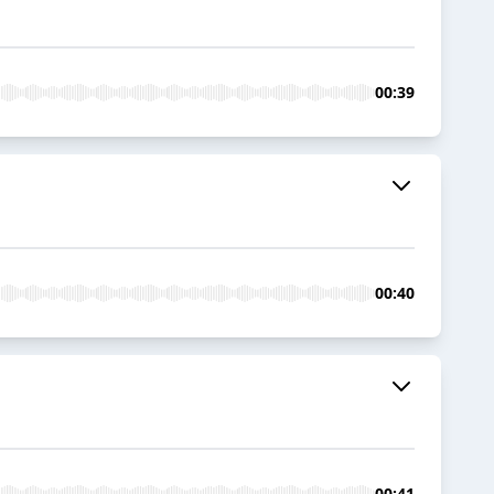
00:39
00:40
00:41