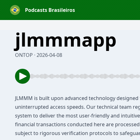
Podcasts Brasileiros
jlmmmapp
ONTOP · 2026-04-08
JLMMM
is built upon advanced technology designed 
uninterrupted access speeds. Our technical team re
system to deliver the most user-friendly and intuitive 
financial transactions conducted here are processed
subject to rigorous verification protocols to safeguar