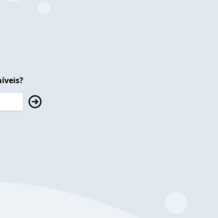
íveis?