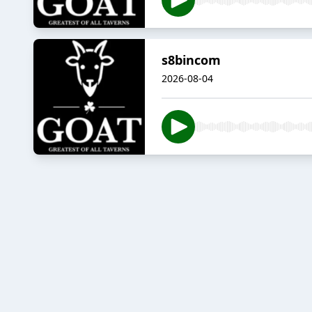
s8bincom
2026-08-04