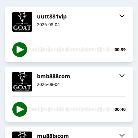
uutt881vip
2026-08-04
00:39
bmb888com
2026-08-04
00:40
mu88bicom