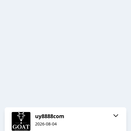
uy8888com
2026-08-04