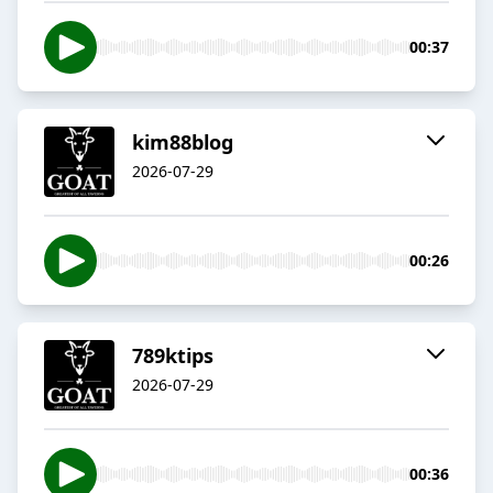
00:37
kim88blog
2026-07-29
00:26
789ktips
2026-07-29
00:36