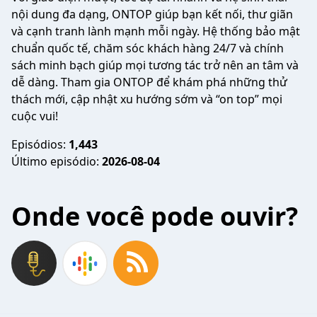
nội dung đa dạng, ONTOP giúp bạn kết nối, thư giãn
và cạnh tranh lành mạnh mỗi ngày. Hệ thống bảo mật
chuẩn quốc tế, chăm sóc khách hàng 24/7 và chính
sách minh bạch giúp mọi tương tác trở nên an tâm và
dễ dàng. Tham gia ONTOP để khám phá những thử
thách mới, cập nhật xu hướng sớm và “on top” mọi
cuộc vui!
Episódios:
1,443
Último episódio:
2026-08-04
Onde você pode ouvir?