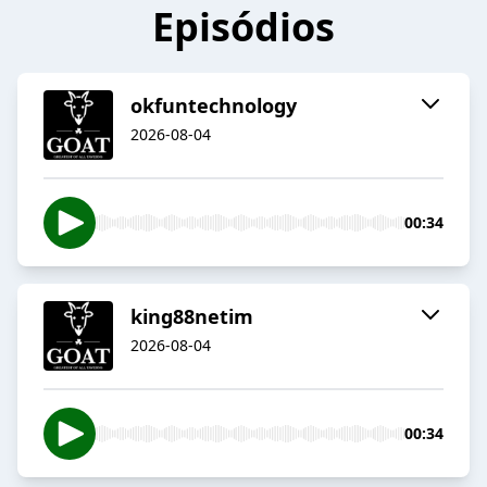
Episódios
okfuntechnology
2026-08-04
00:34
king88netim
2026-08-04
00:34