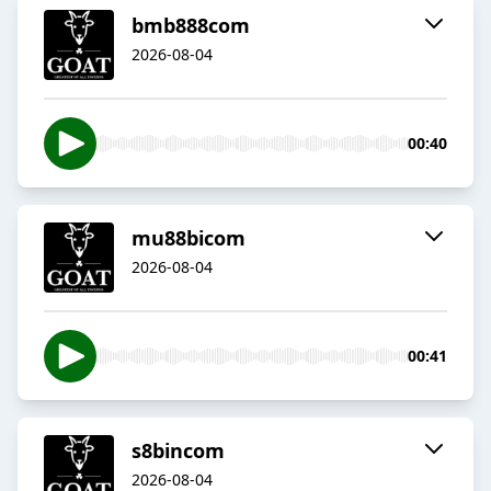
bmb888com
2026-08-04
00:40
mu88bicom
2026-08-04
00:41
s8bincom
2026-08-04