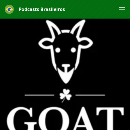
Podcasts Brasileiros