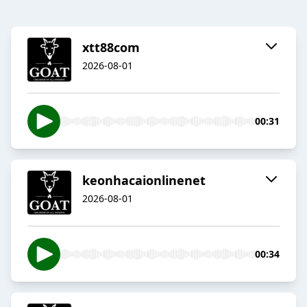
xtt88com
2026-08-01
00:31
keonhacaionlinenet
2026-08-01
00:34