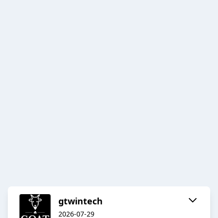
gtwintech
2026-07-29