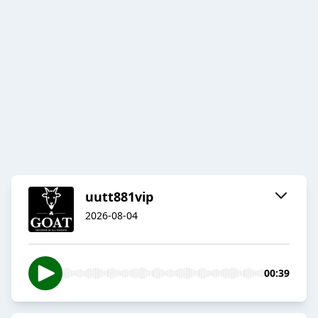
uutt881vip
2026-08-04
00:39