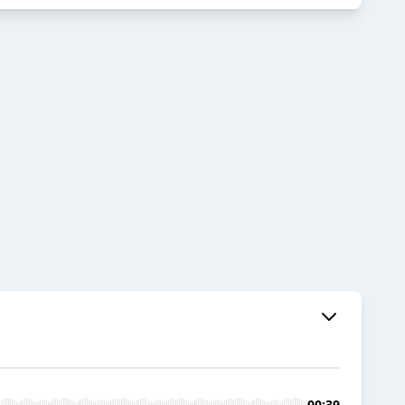
00:39