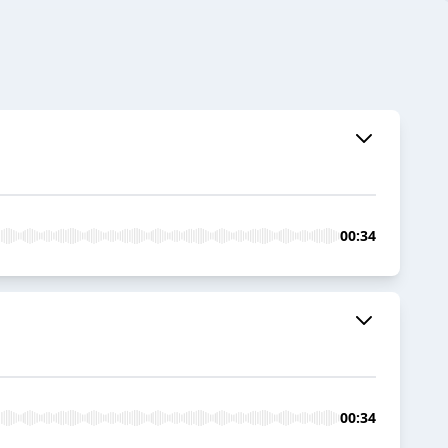
00:34
00:34