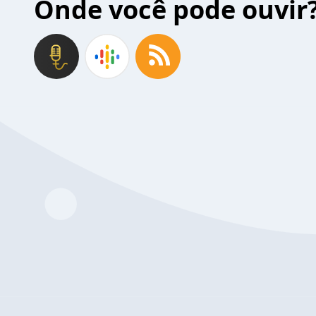
Onde você pode ouvir