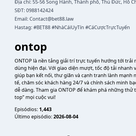
Địa chỉ: 55-56 Song Hành, Thành phố, Thủ Đức, Hồ C
SĐT: 0988142424
Email: Contact@bet88.law
Hastag: #BET88 #NhàCáiUyTín #CáCượcTrựcTuyến
ontop
ONTOP là nền tảng giải trí trực tuyến hướng tới trả
dùng hiện đại. Với giao diện mượt, tốc độ tải nhanh
giúp bạn kết nối, thư giãn và cạnh tranh lành mạnh
tế, chăm sóc khách hàng 24/7 và chính sách minh bạ
dễ dàng. Tham gia ONTOP để khám phá những thử th
top” mọi cuộc vui!
Episódios:
1,443
Último episódio:
2026-08-04