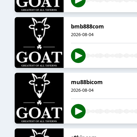
bmb888com
2026-08-04
mu88bicom
2026-08-04